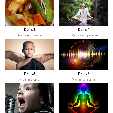
День 3
День 4
Что и как мы едим
Наблюдаем дыхание
День 5
День 6
Что мы видим
Что мы слышим