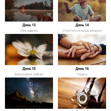
День 13
День 14
Мир идеален
Отпустить сильные желания
День 15
День 16
Безусловная любовь
Гладить