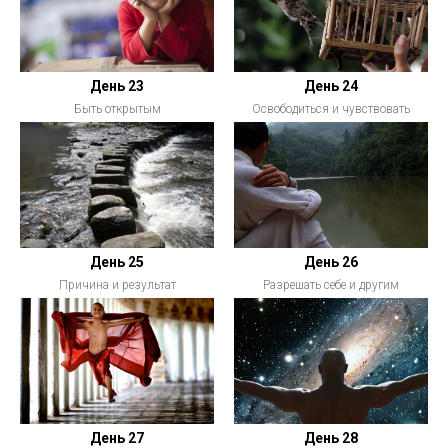
День 23
День 24
Быть открытым
Освободиться и чувствовать
День 25
День 26
Причина и результат
Разрешать себе и другим
День 27
День 28