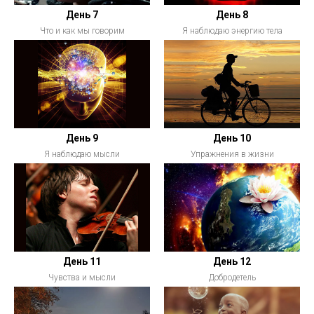
День 7
День 8
Что и как мы говорим
Я наблюдаю энергию тела
День 9
День 10
Я наблюдаю мысли
Упражнения в жизни
День 11
День 12
Чувства и мысли
Добродетель