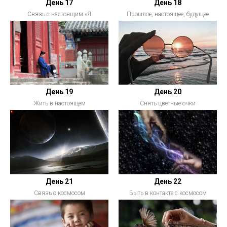
День 17
День 18
Связь с настоящим «Я
Прошлое, настоящее, будущее
День 19
День 20
Жить в настоящем
Снять цветные очки
День 21
День 22
Связь с космосом
Быть в контакте с космосом