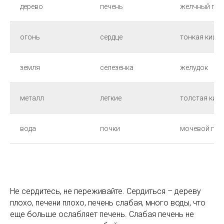
дерево
печень
желчный пуз
огонь
сердце
тонкая кишк
земля
селезенка
желудок
металл
легкие
толстая киш
вода
почки
мочевой пуз
Не сердитесь, не переживайте. Сердиться – дереву
плохо, печени плохо, печень слабая, много воды, что
еще больше ослабляет печень. Слабая печень не