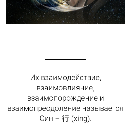
Их взаимодействие,
взаимовлияние,
взаимопорождение и
взаимопреодоление называется
Син – 行 (xíng).