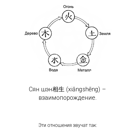
Сян шэн相生 (xiāngshēng) –
взаимопорождение.
Эти отношения звучат так: