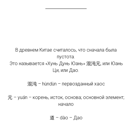
В древнем Китае считалось, что сначала была
пустота.
Это называется «Хунь Дунь Юань» 混沌元, или Юань
Ци, или Дао.
混沌
– hùndùn – первозданный хаос
元
– yuán – корень, исток, основа; основной элемент;
начало
道
– dào – Дао