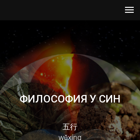
ФИЛОСОФИЯ У СИН
五行
wǔxíng