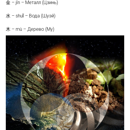
金 – jīn – Металл (Цзинь)
水 – shuǐ – Вода (Шуэй)
木 – mù – Дерево (My)