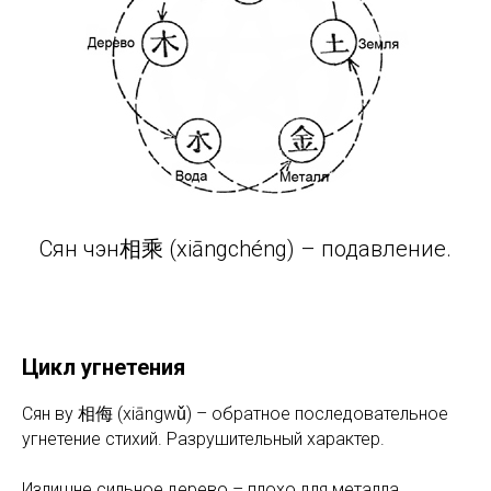
Сян чэн相乘 (xiāngchéng) – подавление.
Цикл угнетения
Сян ву 相侮 (xiāngwǔ) – обратное последовательное
угнетение стихий. Разрушительный характер.
Излишне сильное дерево – плохо для металла.