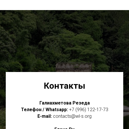
Контакты
Галиахметова Резеда
Телефон / Whatsapp:
+7 (996) 122-17-73
E-mail:
contacts@wl-s.org