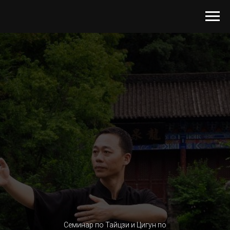
Семинар по Тайцзи и Цигун по