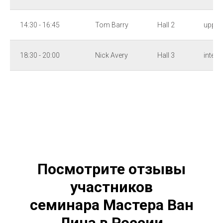
14:30 - 16:45
Tom Barry
Hall 2
upper
18:30 - 20:00
Nick Avery
Hall 3
interm
Посмотрите отзывы
участников
семинара Мастера Ван
Лина в России