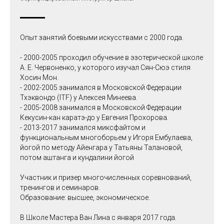
Опыт занятий боевыми искусствами с 2000 года.
- 2000-2005 проходил обучение в эзотерической школе
А. Е. Червоненко, у которого изучал Сян-Сюэ стиля
Хосин Мон.
- 2002-2005 занимался в Mосковской Федерации
Тхэквондо (ITF) у Алексея Минеева.
- 2005-2008 занимался в Московской Федерации
Кекусин-кан каратэ-до у Евгения Прохорова.
- 2013-2017 занимался миксфайтом и
функциональным многоборьем у Игоря Ембулаева,
йогой по методу Айенгара у Татьяны Талановой,
потом аштанга и кундалини йогой
Участник и призер многочисленных соревнований,
тренингов и семинаров.
Образование: высшее, экономическое.
В Школе Мастера Ван Лина с января 2017 года.