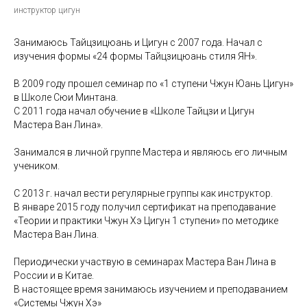
инструктор цигун
Занимаюсь Тайцзицюань и Цигун с 2007 года. Начал с
изучения формы «24 формы Тайцзицюань стиля ЯН».
В 2009 году прошел семинар по «1 ступени Чжун Юань Цигун»
в Школе Сюи Минтана.
С 2011 года начал обучение в «Школе Тайцзи и Цигун
Мастера Ван Лина».
Занимался в личной группе Мастера и являюсь его личным
учеником.
С 2013 г. начал вести регулярные группы как инструктор.
В январе 2015 году получил сертификат на преподавание
«Теории и практики Чжун Хэ Цигун 1 ступени» по методике
Мастера Ван Лина.
Периодически участвую в семинарах Мастера Ван Лина в
России и в Китае.
В настоящее время занимаюсь изучением и преподаванием
«Системы Чжун Хэ»