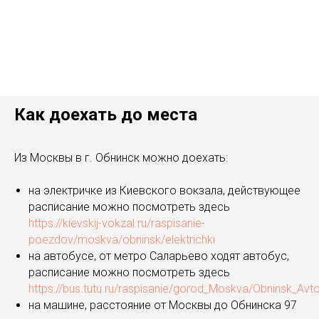
Как доехать до места
Из Москвы в г. Обнинск можно доехать:
на электричке из Киевского вокзала, действующее
расписание можно посмотреть здесь
https://kievskij-vokzal.ru/raspisanie-
poezdov/moskva/obninsk/elektrichki
на автобусе, от метро Саларьево ходят автобус,
расписание можно посмотреть здесь
https://bus.tutu.ru/raspisanie/gorod_Moskva/Obninsk_Avto
на машине, расстояние от Москвы до Обнинска 97