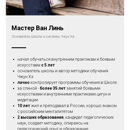
Мастер Ван Линь
Основатель Школы и системы Чжун Хэ
начал обучаться внутренним практикам и боевым
искусставм
с 5 лет
основатель школы и автор методики обучения
Чжун Хэ
лично
контролирует программы обучения в Школе
за спиной -
более 35 лет
занятий боевыми
искусствами и внутренними практиками цигун и
медитации
10 лет
жил и преподавал в России, хорошо знаком
с российским менталитетом
2 высших образования
, кандидат педагогических
наук, создает методику, опираясь на
педагогический опыт и образование