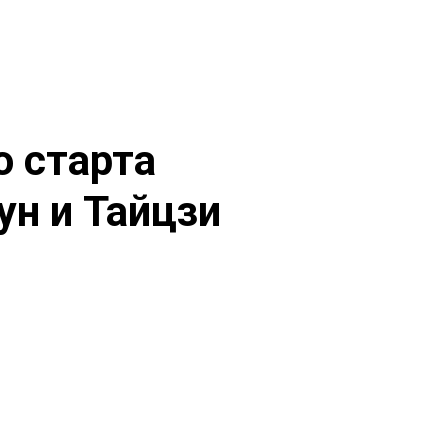
 старта
ун и Тайцзи