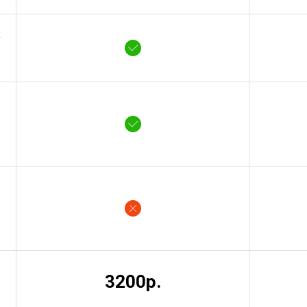
у
3200р.