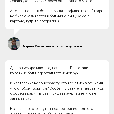
делала укольчики для сосудов головного мозга.
А теперь пошла в больницу для профилактики... 2 года
не была оказывается в больнице, они уже мою
карточку куда-то потеряли! :)
Марина Костерина о своих результатах
Здоровье укрепилось однозначно. Перестали
головные боли, перестали отеки ног-рук.
И настроение не по возрасту, это все отмечают! "Асия,
что с тобой творится!" Особенно разительная разница
с ровесниками. Ты выглядишь иначе, чем те, кто не
занимается.
Но главное - это внутреннее состояние. Полнота
жизни, энтузиазм какой-то, оптимизм.